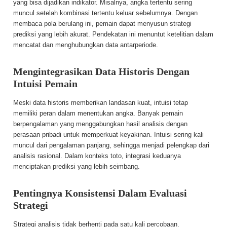
yang bisa dijadikan indikator. Misalnya, angka tertentu sering
muncul setelah kombinasi tertentu keluar sebelumnya. Dengan
membaca pola berulang ini, pemain dapat menyusun strategi
prediksi yang lebih akurat. Pendekatan ini menuntut ketelitian dalam
mencatat dan menghubungkan data antarperiode.
Mengintegrasikan Data Historis Dengan
Intuisi Pemain
Meski data historis memberikan landasan kuat, intuisi tetap
memiliki peran dalam menentukan angka. Banyak pemain
berpengalaman yang menggabungkan hasil analisis dengan
perasaan pribadi untuk memperkuat keyakinan. Intuisi sering kali
muncul dari pengalaman panjang, sehingga menjadi pelengkap dari
analisis rasional. Dalam konteks toto, integrasi keduanya
menciptakan prediksi yang lebih seimbang.
Pentingnya Konsistensi Dalam Evaluasi
Strategi
Strategi analisis tidak berhenti pada satu kali percobaan.