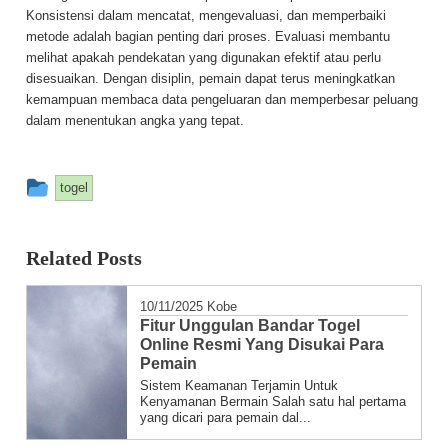
Konsistensi dalam mencatat, mengevaluasi, dan memperbaiki
metode adalah bagian penting dari proses. Evaluasi membantu
melihat apakah pendekatan yang digunakan efektif atau perlu
disesuaikan. Dengan disiplin, pemain dapat terus meningkatkan
kemampuan membaca data pengeluaran dan memperbesar peluang
dalam menentukan angka yang tepat.
This
togel
entry
was
Related Posts
posted
in
10/11/2025
Kobe
Fitur Unggulan Bandar Togel
Online Resmi Yang Disukai Para
Pemain
Sistem Keamanan Terjamin Untuk
Kenyamanan Bermain Salah satu hal pertama
yang dicari para pemain dal...