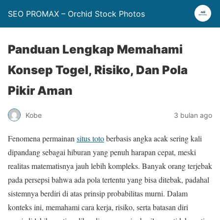
SEO PROMAX – Orchid Stock Photos
Panduan Lengkap Memahami
Konsep Togel, Risiko, Dan Pola
Pikir Aman
Kobe
3 bulan ago
Fenomena permainan
situs toto
berbasis angka acak sering kali
dipandang sebagai hiburan yang penuh harapan cepat, meski
realitas matematisnya jauh lebih kompleks. Banyak orang terjebak
pada persepsi bahwa ada pola tertentu yang bisa ditebak, padahal
sistemnya berdiri di atas prinsip probabilitas murni. Dalam
konteks ini, memahami cara kerja, risiko, serta batasan diri