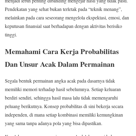
menjadi lebih penting dibanding mengejar hasil yang tidak pasti.
Pendekatan yang sehat bukan terletak pada “teknik menang”,
melainkan pada cara seseorang mengelola ekspektasi, emosi, dan
keputusan finansial saat berhadapan dengan aktivitas berisiko
tinggi.
Memahami Cara Kerja Probabilitas
Dan Unsur Acak Dalam Permainan
Segala bentuk permainan angka acak pada dasarnya tidak
memiliki memori terhadap hasil sebelumnya. Setiap keluaran
berdiri sendiri, sehingga hasil masa lalu tidak memengaruhi
peluang berikutnya. Konsep probabilitas di sini bekerja secara
independen, di mana setiap kombinasi memiliki kemungkinan
yang sama tanpa adanya pola yang bisa dipastikan.