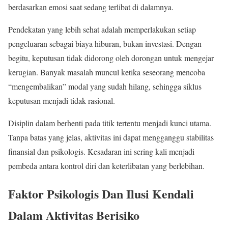
berdasarkan emosi saat sedang terlibat di dalamnya.
Pendekatan yang lebih sehat adalah memperlakukan setiap
pengeluaran sebagai biaya hiburan, bukan investasi. Dengan
begitu, keputusan tidak didorong oleh dorongan untuk mengejar
kerugian. Banyak masalah muncul ketika seseorang mencoba
“mengembalikan” modal yang sudah hilang, sehingga siklus
keputusan menjadi tidak rasional.
Disiplin dalam berhenti pada titik tertentu menjadi kunci utama.
Tanpa batas yang jelas, aktivitas ini dapat mengganggu stabilitas
finansial dan psikologis. Kesadaran ini sering kali menjadi
pembeda antara kontrol diri dan keterlibatan yang berlebihan.
Faktor Psikologis Dan Ilusi Kendali
Dalam Aktivitas Berisiko