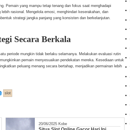
ting. Pemain yang mampu tetap tenang dan fokus saat menghadapi
bih rasional. Mengelola emosi, menghindari keserakahan, dan
entuk strategi jangka panjang yang konsisten dan berkelanjutan.
tegi Secara Berkala
 satu periode mungkin tidak berlaku selamanya. Melakukan evaluasi rutin
 memungkinkan pemain menyesuaikan pendekatan mereka. Kesediaan untuk
ingkatkan peluang menang secara bertahap, menjadikan permainan lebih
This
slot
entry
was
posted
20/06/2025
Kobe
Situs Slot Online Gacor Hari Ini