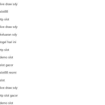
live draw sdy
slot88
rtp slot
live draw sdy
keluaran sdy
togel hari ini
rtp slot
demo slot
slot gacor
slot88 resmi
slot
live draw sdy
rtp slot gacor
demo slot