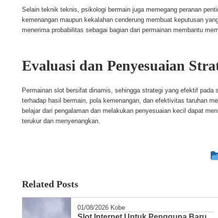
Selain teknik teknis, psikologi bermain juga memegang peranan pen
kemenangan maupun kekalahan cenderung membuat keputusan yang le
menerima probabilitas sebagai bagian dari permainan membantu memb
Evaluasi dan Penyesuaian Stra
Permainan slot bersifat dinamis, sehingga strategi yang efektif pada
terhadap hasil bermain, pola kemenangan, dan efektivitas taruhan
belajar dari pengalaman dan melakukan penyesuaian kecil dapat men
terukur dan menyenangkan.
Related Posts
01/08/2026
Kobe
Slot Internet Untuk Pengguna Baru