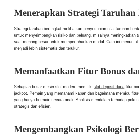
Menerapkan Strategi Taruhan 
Strategi taruhan bertingkat melibatkan penyesuaian nilai taruhan b
untuk menyeimbangkan risiko dan peluang, misalnya meningkatkan 
saat menang besar untuk mempertahankan modal. Cara ini menuntut 
menjadi lebih sistematis dan terukur.
Memanfaatkan Fitur Bonus dan
Sebagian besar mesin slot modern memiliki
slot deposit dana
fitur b
jackpot. Pemain yang memahami kapan dan bagaimana memicu fitur-fi
yang hanya bermain secara acak. Analisis mendalam terhadap pola 
strategis dan efisien.
Mengembangkan Psikologi Ber