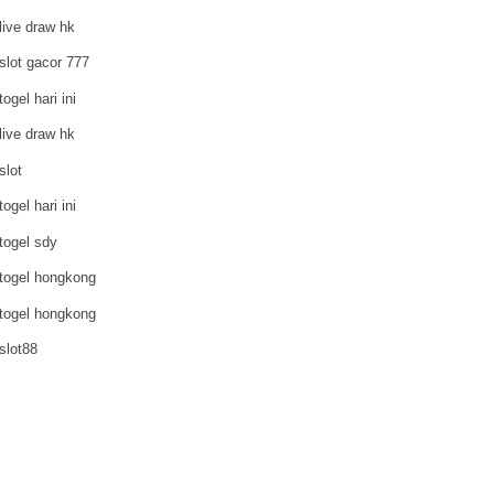
live draw hk
slot gacor 777
togel hari ini
live draw hk
slot
togel hari ini
togel sdy
togel hongkong
togel hongkong
slot88