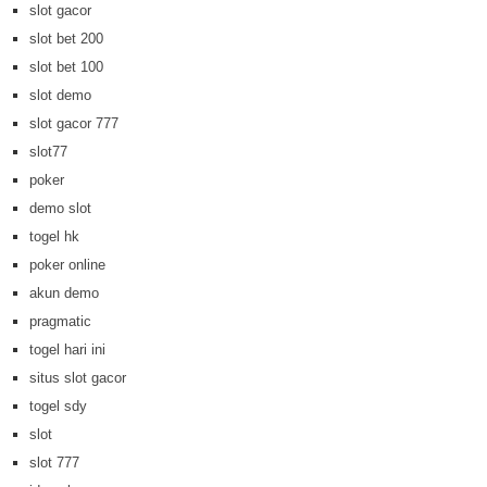
slot gacor
slot bet 200
slot bet 100
slot demo
slot gacor 777
slot77
poker
demo slot
togel hk
poker online
akun demo
pragmatic
togel hari ini
situs slot gacor
togel sdy
slot
slot 777