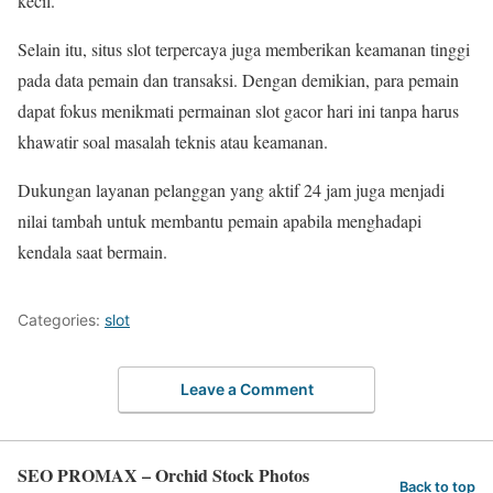
kecil.
Selain itu, situs slot terpercaya juga memberikan keamanan tinggi
pada data pemain dan transaksi. Dengan demikian, para pemain
dapat fokus menikmati permainan slot gacor hari ini tanpa harus
khawatir soal masalah teknis atau keamanan.
Dukungan layanan pelanggan yang aktif 24 jam juga menjadi
nilai tambah untuk membantu pemain apabila menghadapi
kendala saat bermain.
Categories:
slot
Leave a Comment
SEO PROMAX – Orchid Stock Photos
Back to top