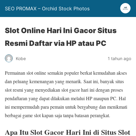
SEO PROMAX – Orchid Stock Photos
Slot Online Hari Ini Gacor Situs
Resmi Daftar via HP atau PC
Kobe
1 tahun ago
Permainan slot online semakin populer berkat kemudahan akses
dan peluang kemenangan yang menarik. Saat ini, banyak situs
slot resmi yang menyediakan slot gacor hari ini dengan proses
pendaftaran yang dapat dilakukan melalui HP maupun PC. Hal
ini mempermudah para pemain untuk bergabung dan menikmati
berbagai game slot kapan saja tanpa batasan perangkat.
Apa Itu Slot Gacor Hari Ini di Situs Slot