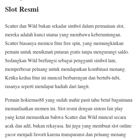
Slot Resmi
Scatter dan Wild bukan sekadar simbol dalam permainan slot,
mereka adalah kunci utama yang membawa keberuntungan.
Scatter biasanya memicu fitur free spin, yang memungkinkan
pemain untuk menikmati putaran gratis tanpa mengurangi saldo.
Sedangkan Wild berfungsi sebagai pengganti simbol lain,
memperbesar peluang untuk mendapatkan kombinasi menang.
Ketika kedua fitur ini muncul berbarengan dan bertubi-tubi,
rasanya seperti mendapat hadiah dari langit.
Pemain hokiemas88 yang sudah mahir pasti tahu betul bagaimana
memanfaatkan momen ini. Slot resmi dengan sistem fair play
yang ketat memastikan bahwa Scatter dan Wild muncul secara
acak dan adil, bukan rekayasa. Ini juga yang membuat slot online
gacor menjadi favorit karena transparansi dan peluang menang