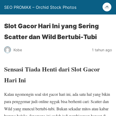
SEO PROMAX – Orchid Stock Photos
Slot Gacor Hari Ini yang Sering
Scatter dan Wild Bertubi-Tubi
Kobe
1 tahun ago
Sensasi Tiada Henti dari Slot Gacor
Hari Ini
Kalau ngomongin soal slot gacor hari ini, ada satu hal yang bikin
para penggemar judi online nggak bisa berhenti cari: Scatter dan
Wild yang muncul bertubi-tubi. Bukan sekadar mitos atau kabar
burung belaka, fenomena ini sudah jadi pembicaraan hangat di