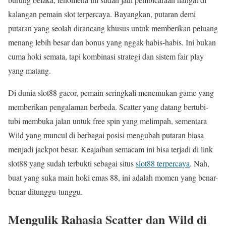
kalangan pemain slot terpercaya. Bayangkan, putaran demi
putaran yang seolah dirancang khusus untuk memberikan peluang
menang lebih besar dan bonus yang nggak habis-habis. Ini bukan
cuma hoki semata, tapi kombinasi strategi dan sistem fair play
yang matang.
Di dunia slot88 gacor, pemain seringkali menemukan game yang
memberikan pengalaman berbeda. Scatter yang datang bertubi-
tubi membuka jalan untuk free spin yang melimpah, sementara
Wild yang muncul di berbagai posisi mengubah putaran biasa
menjadi jackpot besar. Keajaiban semacam ini bisa terjadi di link
slot88 yang sudah terbukti sebagai situs
slot88 terpercaya
. Nah,
buat yang suka main hoki emas 88, ini adalah momen yang benar-
benar ditunggu-tunggu.
Mengulik Rahasia Scatter dan Wild di