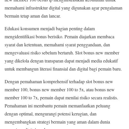
memahami infrastruktur digital yang digunakan agar pengalaman
bermain tetap aman dan lancar.
Edukasi konsumen menjadi bagian penting dalam
mengidentifikasi bonus berisiko. Pemain diajarkan membaca
syarat dan ketentuan, memahami syarat penggandaan, dan
mengevaluasi risiko sebelum bertaruh. Slot bonus new member
yang dikelola dengan transparan dapat menjadi media edukatif
untuk membangun literasi finansial dan digital bagi pemain baru.
Dengan pemahaman komprehensif terhadap slot bonus new
member 100, bonus new member 100 to 5x, atau bonus new
member 100 to 7x, pemain dapat menilai risiko secara realistis.
Pemahaman ini membantu pemain memanfaatkan peluang
dengan optimal, mengurangi potensi kerugian, dan
mengembangkan strategi bermain yang aman dalam dunia